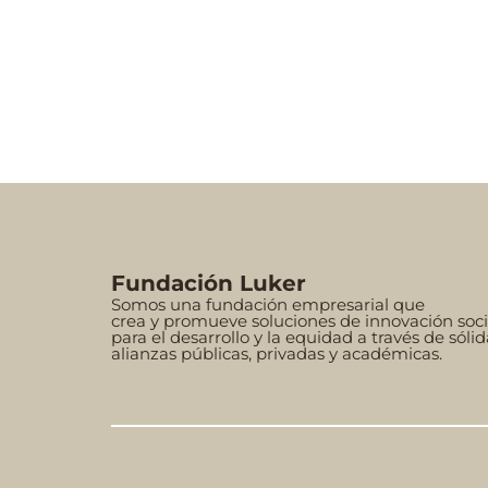
Fundación Luker
Somos una fundación empresarial que
crea y promueve soluciones de innovación soci
para el desarrollo y la equidad a través de sólid
alianzas públicas, privadas y académicas.