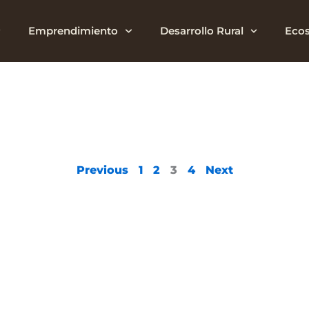
sarrollo
Emprendimiento
Desarrollo Rural
Ecos
P
P
P
P
Previous
1
2
3
4
Next
a
a
a
a
g
g
g
g
e
e
e
e