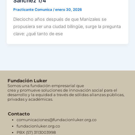
Sánchez 1/4
Practicante Comunica
/
enero 30, 2026
Dieciocho años después de que Manizales se
propusiera ser una ciudad bilingüe, surge la pregunta
clave: ¿qué tanto de ese
Fundación Luker
Somos una fundación empresarial que
crea y promueve soluciones de innovación social para el
desarrollo y la equidad a través de sólidas alianzas públicas,
privadas y académicas.
Contacto
comunicaciones@fundacionluker.org.co
fundacionluker.org.co
PBX (57) 3113003998