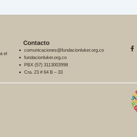
Contacto
F
comunicaciones@fundacionluker.org.co
a
a el
c
fundacionluker.org.co
e
PBX (57) 3113003998
b
Cra. 23 # 64 B – 33
o
o
k
-
f