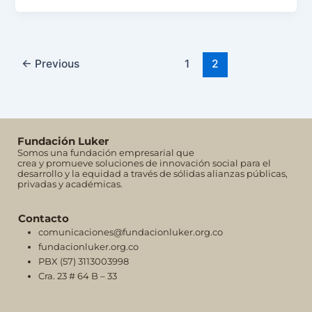
←
Previous
1
2
Fundación Luker
Somos una fundación empresarial que
crea y promueve soluciones de innovación social para el
desarrollo y la equidad a través de sólidas alianzas públicas,
privadas y académicas.
Contacto
comunicaciones@fundacionluker.org.co
fundacionluker.org.co
PBX (57) 3113003998
Cra. 23 # 64 B – 33
F
I
L
Y
T
S