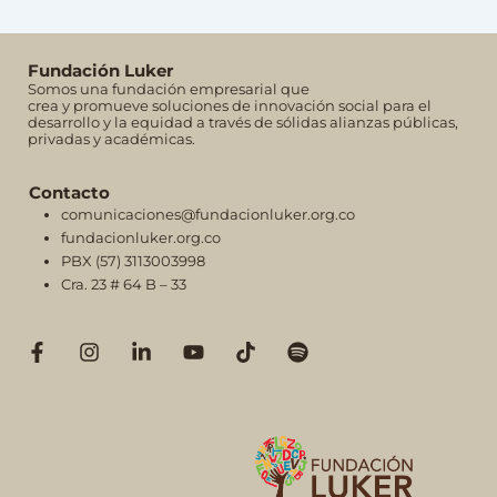
Fundación Luker
Somos una fundación empresarial que
crea y promueve soluciones de innovación social para el
desarrollo y la equidad a través de sólidas alianzas públicas,
privadas y académicas.
Contacto
comunicaciones@fundacionluker.org.co
fundacionluker.org.co
PBX (57) 3113003998
Cra. 23 # 64 B – 33
F
I
L
Y
T
S
a
n
i
o
i
p
c
s
n
u
k
o
e
t
k
t
t
t
b
a
e
u
o
i
o
g
d
b
k
f
o
r
i
e
y
k
a
n