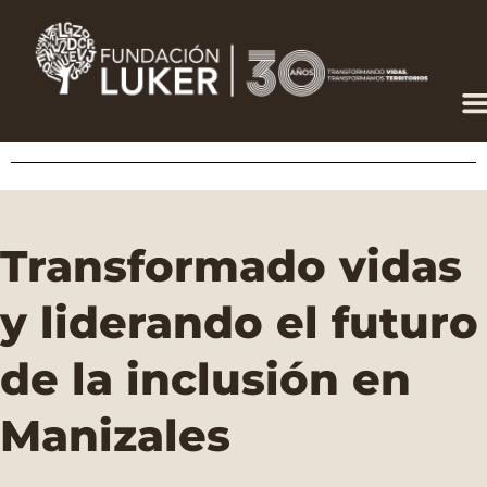
Ir
Datos para el
al
contenido
desarrollo
Transformado vidas
y liderando el futuro
de la inclusión en
Manizales